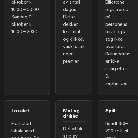
oktober kl.
av antall
Billettene
10:00 – 00:00
dager.
registreres
Søndag 11.
Dette
på
oktober kl.
dekker
personens
10:00 – 20:00
leie, mat
navn og lar
og drikke,
seg ikke
vask, samt
overføres.
noen
Refundering
premier.
er ikke
mulig etter
9.
september.
Lokalet
Mat og
Spill
drikke
Flott stort
Rundt 150–
Det vil bli
lokale med
200 spill vil
salg av