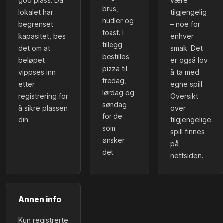
god plass. Da
være
brus,
lokalet har
tilgjengelig
nudler og
begrenset
– noe for
toast. I
kapasitet, bes
enhver
tillegg
det om at
smak. Det
bestilles
beløpet
er også lov
pizza til
vippses inn
å ta med
fredag,
etter
egne spill.
lørdag og
registrering for
Oversikt
søndag
å sikre plassen
over
for de
din.
tilgjengelige
som
spill finnes
ønsker
på
det.
nettsiden.
Annen info
Kun registrerte