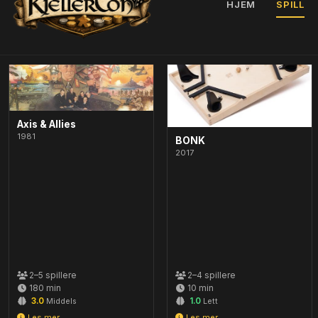
Coffee Traders
2021
Coimbra
2018
2–5 spillere
2–4 spillere
120–150 min
60–90 min
4.3
Tung
3.2
Middels
Les mer
Les mer